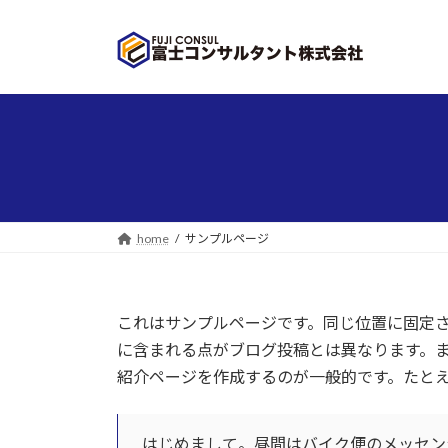
コ
ナ
ン
ビ
テ
ゲ
ン
ー
ツ
シ
へ
ョ
ス
ン
キ
に
ッ
移
プ
動
home
サンプルページ
これはサンプルページです。同じ位置に固定さ
に含まれる点がブログ投稿とは異なります。
紹介ページを作成するのが一般的です。たと
はじめまして。昼間はバイク便のメッセン